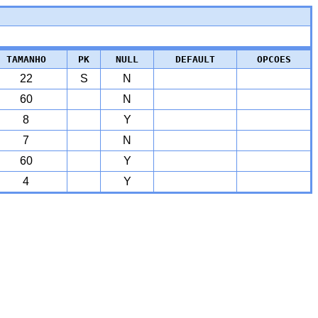
TAMANHO
PK
NULL
DEFAULT
OPCOES
22
S
N
60
N
8
Y
7
N
60
Y
4
Y